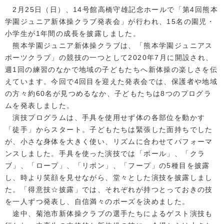
2月25日（日）、14号館高橋守雄記念ホールで「第4回熊本
学園ジュニア新体操クラブ発表会」が行われ、15名の園児・
小学生が1年間の成長を披露しました。
熊本学園ジュニア新体操クラブは、「熊本学園ジュニアス
ポーツクラブ」の競技の一つとして2020年7月に開設され、
週1回の練習のなかで地域の子どもたちへ新体操の楽しさを伝
えています。今回で4回目を迎えた発表会では、保護者や地域
の方々約60名が見つめるなか、子どもたちは8つのプログラ
ムを発表しました。
演技プログラムは、手具を使用せず体の各部位を動かす
「徒手」からスタート。子どもたちは緊張した面持ちでした
が、小さな身体を大きく使い、リズムに合わせてパフォーマ
ンスしました。手具を使った演技では「ボール」、「クラ
ブ」、「ロープ」、「リボン」、「フープ」の5種目を披露
し、時より笑顔を見せながら、堂々とした演技を披露しまし
た。「得意技☆披露」では、それぞれが持つとっておきの技
を一人ずつ発表し、自信満々のポーズを決めました。
途中、菊池市新体操クラブの選手たちによるゲスト演技も