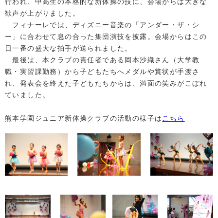
行われ、中高生の本格的な新体操の技に、会場からは大きな
歓声が上がりました。
フィナーレでは、ディズニー音楽の「アンダー・ザ・シ
ー」に合わせて息の合った集団演技を披露。会場からはこの
日一番の盛大な拍手が送られました。
最後は、本クラブの責任者である岡本沙織さん（大学教
職・実習課勤務）から子どもたちへメダルや賞状が手渡さ
れ、発表会を終えた子どもたちからは、満面の笑みがこぼれ
ていました。
熊本学園ジュニア新体操クラブの活動の様子は
こちら